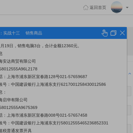
返回首页
：实战十三
销售商品
12月19日，销售电脑3台，合计金额12360元。
息
海安达商贸有限公司
8012555A96L2178
收起更多
当前可用授信额度:
1000000.00
：上海市浦东新区宣春路128号021-57659687
号：中国建设银行上海浦东支行6217001258430012586
贸有限公司
息：
海启华有限公司
8012555A9675369
税人识别号
9158012555A96L2178
：上海市浦东新区宣春路008号021-57657458
号：中国建设银行上海浦东支行58012555465236852331
浦东新区宣春路128号
值税普通发票开具