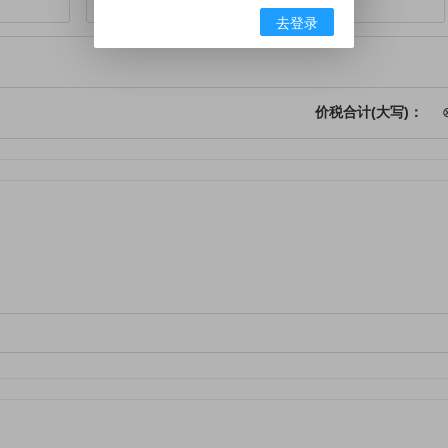
去登录
价税合计(大写)：