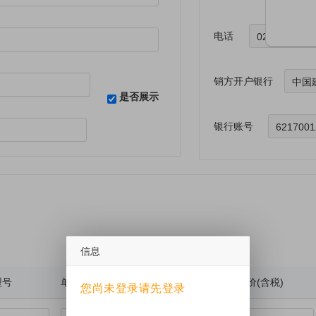
电话
021-576596
销方开户银行
中国
是否展示
银行账号
6217001
信息
型号
单位
数量
单价(
含税
)
您尚未登录请先登录