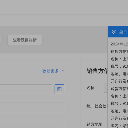
题目
查看题目详情
2024年
销售方信
名称：上
税号：915
销售方信息
收起更多
地址、电话
开户行及账
名称
上海安达商
购货方信
名称：上
税号：915
统一社会信用代码/纳
地址、电话
开户行及账
销方地址
上海市
练习：增