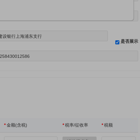
87
建设银行上海浦东支行
是否展示
258430012586
*
金额(
含税
)
*
税率/征收率
*
税额