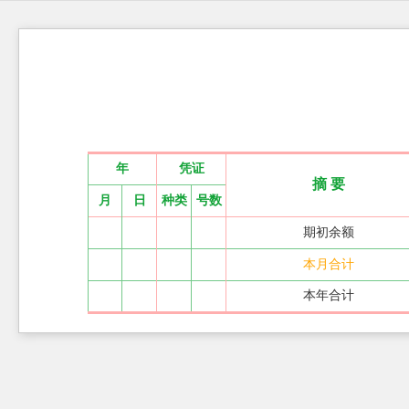
年
凭证
摘 要
月
日
种类
号数
期初余额
本月合计
本年合计