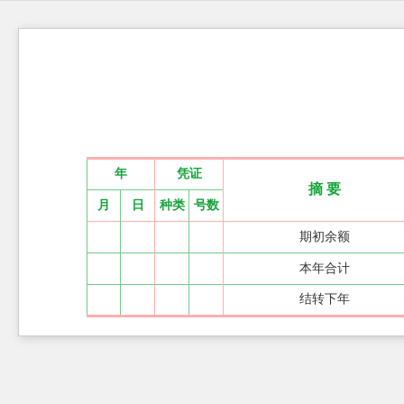
年
凭证
摘 要
月
日
种类
号数
期初余额
本年合计
结转下年