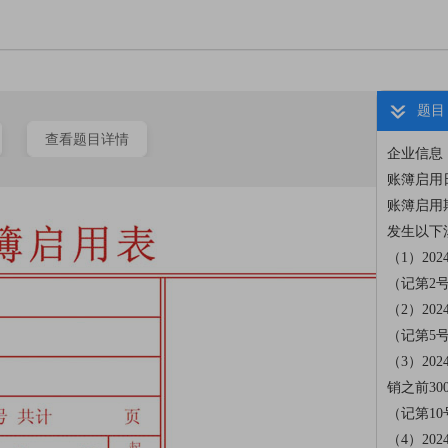
题目
查看题目详情
企业信息
账簿启用日
账簿启用期
发生以下
（1）20
（记第2
（2）20
（记第5
（3）20
销之前30
（记第1
（4）20