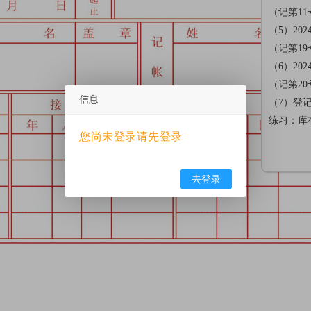
（记第1
（5）20
（记第1
（6）20
（记第2
信息
（7）登
练习：库
您尚未登录请先登录
去登录